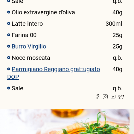
Sale
q.b.
Olio extravergine d'oliva
40g
Latte intero
300ml
Farina 00
25g
Burro Virgilio
25g
Noce moscata
q.b.
Parmigiano Reggiano grattugiato
40g
DOP
Sale
q.b.