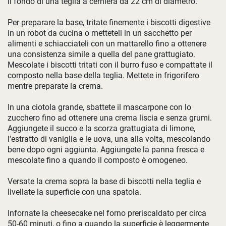
il fondo di una teglia a cerniera da 22 cm di diametro.
Per preparare la base, tritate finemente i biscotti digestive
in un robot da cucina o metteteli in un sacchetto per
alimenti e schiacciateli con un mattarello fino a ottenere
una consistenza simile a quella del pane grattugiato.
Mescolate i biscotti tritati con il burro fuso e compattate il
composto nella base della teglia. Mettete in frigorifero
mentre preparate la crema.
In una ciotola grande, sbattete il mascarpone con lo
zucchero fino ad ottenere una crema liscia e senza grumi.
Aggiungete il succo e la scorza grattugiata di limone,
l'estratto di vaniglia e le uova, una alla volta, mescolando
bene dopo ogni aggiunta. Aggiungete la panna fresca e
mescolate fino a quando il composto è omogeneo.
Versate la crema sopra la base di biscotti nella teglia e
livellate la superficie con una spatola.
Infornate la cheesecake nel forno preriscaldato per circa
50-60 minuti, o fino a quando la superficie è leggermente