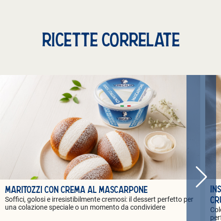
RICETTE CORRELATE
IN
MARITOZZI CON CREMA AL MASCARPONE
Soffici, golosi e irresistibilmente cremosi: il dessert perfetto per
CR
una colazione speciale o un momento da condividere
Col
per