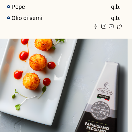
Pepe
q.b.
Olio di semi
q.b.