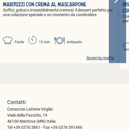
IN
MARITOZZI CON CREMA AL MASCARPONE
Soffici, golosi e irresistibilmente cremosi: il dessert perfetto per
CR
una colazione speciale o un momento da condividere
Col
per
Facile
15 min
Antipasto
Scopri la ricetta
Contatti
Consorzio Latterie Virgilio
Viale della Favorita, 19
46100 Mantova (MN) Italia
Tel +39 0376 3861 - Fax +39 0376 391496