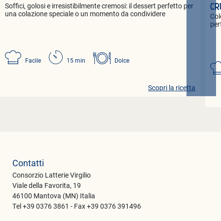
Soffici, golosi e irresistibilmente cremosi: il dessert perfetto per
CR
una colazione speciale o un momento da condividere
Col
per
Facile
15 min
Dolce
Scopri la ricetta
Contatti
Consorzio Latterie Virgilio
Viale della Favorita, 19
46100 Mantova (MN) Italia
Tel +39 0376 3861 - Fax +39 0376 391496