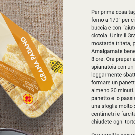
Per prima cosa tag
forno a 170° per ci
buccia e con l’aiu
ciotola. Unite il G
mostarda tritata,
Amalgamate bene i
8 ore. Ora prepari
spianatoia con un 
leggarmente sbatt
formare un panetto
almeno 30 minuti. 
panetto e lo passi
una sfoglia molto s
centimetri e farci
chiudete ogni torte