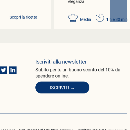
eleganza.
Scopri la ricetta
Media
1 h e 30 min
Iscriviti alla newsletter
Subito per te un buono sconto del 10% da
spendere online.
ISCRIVITI →
111072 — Reg. Imprese di MN: 00157100207 — Capitale Sociale: € 8.905.200 iv