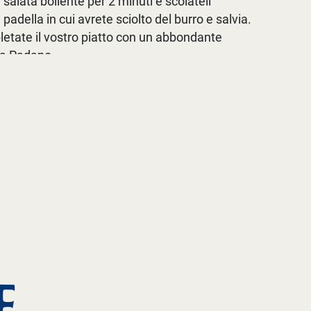
salata bollente per 2 minuti e scolateli
padella in cui avrete sciolto del burro e salvia.
etate il vostro piatto con un abbondante
na Padano.
E