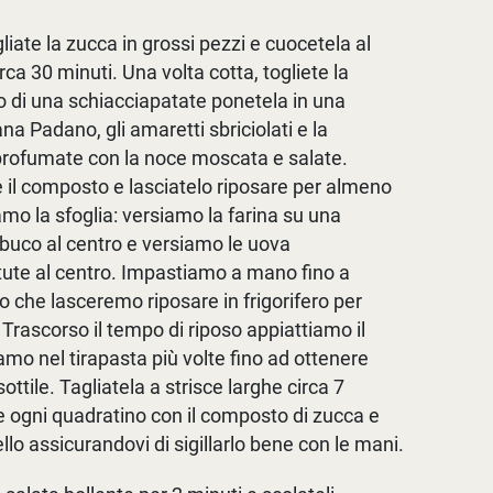
liate la zucca in grossi pezzi e cuocetela al
rca 30 minuti. Una volta cotta, togliete la
to di una schiacciapatate ponetela in una
rana Padano, gli amaretti sbriciolati e la
 profumate con la noce moscata e salate.
l composto e lasciatelo riposare per almeno
amo la sfoglia: versiamo la farina su una
buco al centro e versiamo le uova
ute al centro. Impastiamo a mano fino a
 che lasceremo riposare in frigorifero per
Trascorso il tempo di riposo appiattiamo il
amo nel tirapasta più volte fino ad ottenere
ottile. Tagliatela a strisce larghe circa 7
te ogni quadratino con il composto di zucca e
llo assicurandovi di sigillarlo bene con le mani.