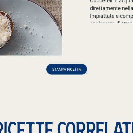
Cuoceteli in acqua 
direttamente nella 
Impiattate e compl
spolverata di Gra
Buon appetito!
STAMPA RICETTA
RICETTE CORRELAT