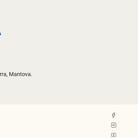
A
erra, Mantova.