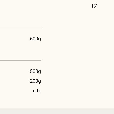
600g
500g
200g
q.b.