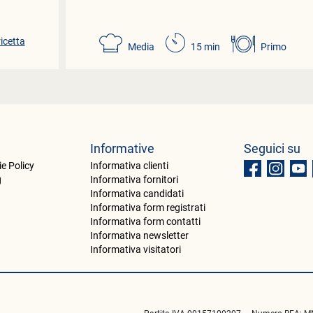
ricetta
Media
15 min
Primo
Informative
Seguici su
e Policy
Informativa clienti
g
Informativa fornitori
Informativa candidati
Informativa form registrati
Informativa form contatti
Informativa newsletter
Informativa visitatori
Partita IVA 00157100207 — Numero REA: MN-